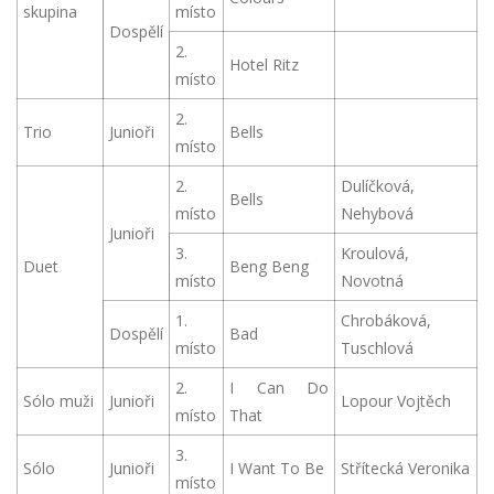
skupina
místo
Dospělí
2.
Hotel Ritz
místo
2.
Trio
Junioři
Bells
místo
2.
Dulíčková,
Bells
místo
Nehybová
Junioři
3.
Kroulová,
Duet
Beng Beng
místo
Novotná
1.
Chrobáková,
Dospělí
Bad
místo
Tuschlová
2.
I Can Do
Sólo muži
Junioři
Lopour Vojtěch
místo
That
3.
Sólo
Junioři
I Want To Be
Střítecká Veronika
místo