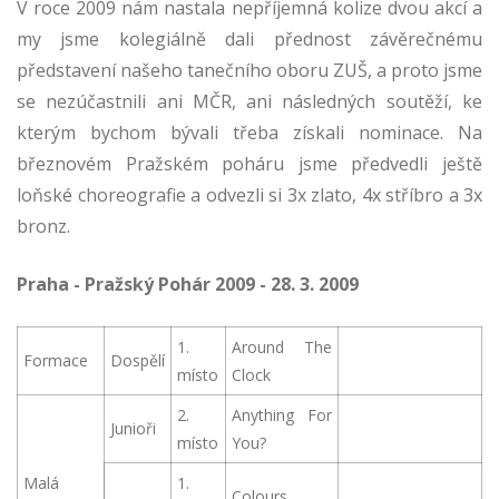
V roce 2009 nám nastala nepříjemná kolize dvou akcí a
my jsme kolegiálně dali přednost závěrečnému
představení našeho tanečního oboru ZUŠ, a proto jsme
se nezúčastnili ani MČR, ani následných soutěží, ke
kterým bychom bývali třeba získali nominace. Na
březnovém Pražském poháru jsme předvedli ještě
loňské choreografie a odvezli si 3x zlato, 4x stříbro a 3x
bronz.
Praha - Pražský Pohár 2009 - 28. 3. 2009
1.
Around The
Formace
Dospělí
místo
Clock
2.
Anything For
Junioři
místo
You?
Malá
1.
Colours